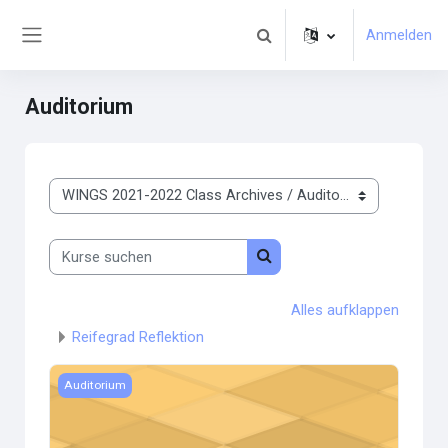
Zum Hauptinhalt
Anmelden
Sucheingabe umschalten
Website-Übersicht
Auditorium
Kursbereiche
Kurse suchen
Kurse suchen
Alles aufklappen
Reifegrad Reflektion
Kursbild Genia
Auditorium