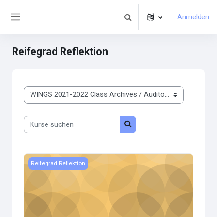
Zum Hauptinhalt
Anmelden
Sucheingabe umschalten
Website-Übersicht
Reifegrad Reflektion
Kursbereiche
Kurse suchen
Kurse suchen
Kursbild Reifegrad Fragenkatalog
Reifegrad Reflektion