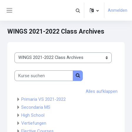
Zum Hauptinhalt
Anmelden
Sucheingabe umschalten
Website-Übersicht
WINGS 2021-2022 Class Archives
Kursbereiche
Kurse suchen
Kurse suchen
Alles aufklappen
Primaria VS 2021-2022
Secondaria MS
High School
Vertiefungen
Elective Courses