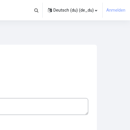
Deutsch (du) ‎(de_du)‎
Anmelden
Sucheingabe umschalten