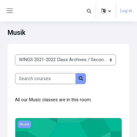
Skip to main content
Log in
Toggle search input
Side panel
Musik
Course categories
Search courses
Search courses
All our Music classes are in this room.
Course image MUSIK MS mit Regina
Musik