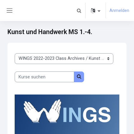
Zum Hauptinhalt
Anmelden
Sucheingabe umschalten
Website-Übersicht
Kunst und Handwerk MS 1.-4.
Kursbereiche
Kurse suchen
Kurse suchen