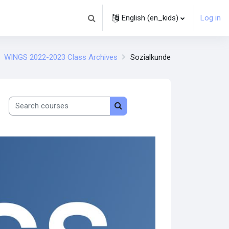
English ‎(en_kids)‎
Log in
Toggle search input
WINGS 2022-2023 Class Archives
Sozialkunde
Search courses
Search courses